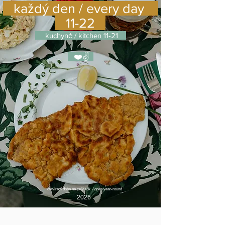
každý den / every day
11-22
kuchyně / kitchen 11-21
❤️✌️
otevírací doba na celý rok / open year-round
2026