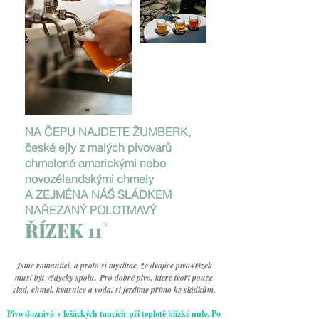
NA ČEPU NAJDETE ŽUMBERK,
české ejly z malých pivovarů
chmelené americkými nebo
novozélandskými chmely
A ZEJMÉNA NÁŠ SLÁDKEM
NAŘEZANÝ POLOTMAVÝ
ŘÍZEK 11
°
Jsme romantici, a proto si myslíme, že dvojice pivo+řízek
musí být vždycky spolu. Pro dobré pivo, které tvoří pouze
slad, chmel, kvasnice a voda, si jezdíme přímo ke sládkům.
Pivo dozrává v ležáckých tancích při teplotě blízké nule. Po