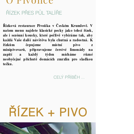
ŘÍZEK PŘES PŮL TALÍŘE
Řízková restaurace Pivoňka v Českém Krumlově. V
našem menu najdete klasické pecky jako telecí řízek,
ale i sezónní kousky, které pečlivě vybíráme tak, aby
každá Vaše další návštěva byla chutná a radostná. K
řízkům čepujeme místní pivo z
minipivovarů, připravujeme čerstvé limonády na
zapití a každý týden mícháme různé
neobyčejné příchutě domácích zmrzlin pro sladkou
tečku.
CELÝ PŘÍBĚH ...
ŘÍZEK + PIVO