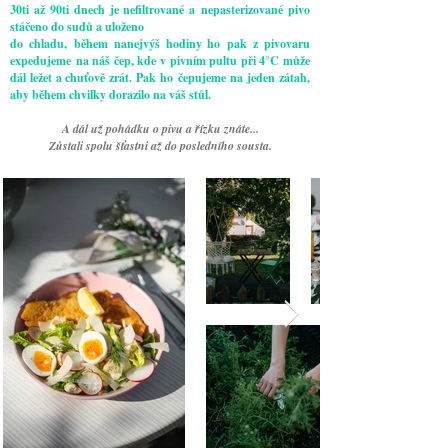
30ti až 90ti dnech je nefiltrované a nepasterizované pivo
stáčeno do sudů a uloženo
do chladu, během nanejvýš hodiny ho pak z pivovaru
expedujeme na náš čep, kde v pivním pultu při 4°C může
dál ležet a chuťově zrát. Pak ho čepujeme na jeden zátah,
aby během chvilky dorazilo na váš stůl.
A dál už pohádku o pivu a řízku znáte...
Zůstali spolu šťastni až do posledního sousta.