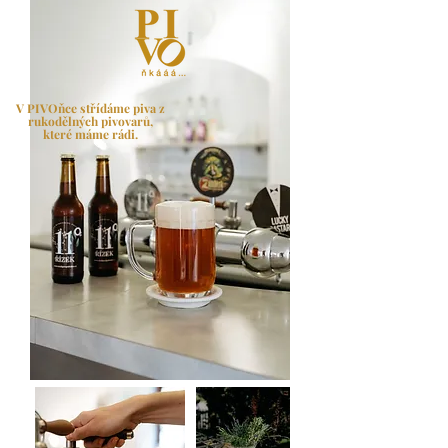
V PIVOňce
střídáme piva
z
rukodělných pivovarů,
které máme rádi.