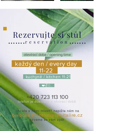
Rezervujte si stůl
.......
.......
r e s e r v a t i o n
otevírací doba / opening time
každý den / every day
11-22
kuchyně / kitchen 11-21
❤️✌️🥚.
+420 723 113 100
telefon je dostupný v otvírací době
chcete s námi mluvit? napište nám na
pivonka@rizekprespultalire.cz
ozveme se vám zpět