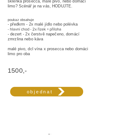
sklenka prosecca, malé pivo, nebo domácí
limo? Scénář je na vás, HODUJTE.
poukaz obsahuje
- předkrm - 2x malé jídlo nebo polévka
- hlavní chod - 2x řízek + příloha
- dezert - 2x čerstvě napečeno, domácí
zmrzlina nebo káva
malé pivo, dcl vína x prosecca nebo domáci
limo pro oba
1500,-
objednat
~