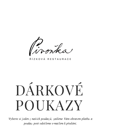
DÁRKOVÉ
POUKAZY
Vyberte si jeden z našich poukazů, zašleme Vám obratem platbu a
poukaz poté odešleme e-mailem k předání.