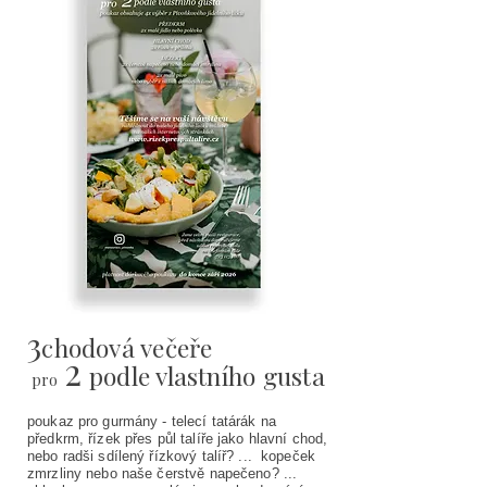
3
chodová večeře
2
podle vlastního gusta
pro
poukaz pro gurmány - telecí tatárák na
předkrm, řízek přes půl talíře jako hlavní chod,
nebo radši sdílený řízkový talíř? ... kopeček
zmrzliny nebo naše čerstvě napečeno? ...